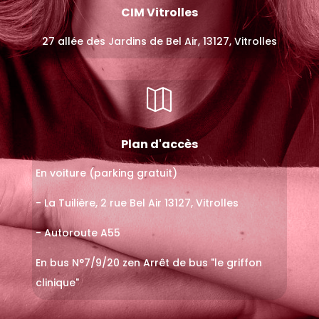
CIM Vitrolles
27 allée des Jardins de Bel Air, 13127, Vitrolles

Plan d'accès
En voiture (parking gratuit)
- La Tuilière, 2 rue Bel Air 13127, Vitrolles
- Autoroute A55
En bus N°7/9/20 zen Arrêt de bus "le griffon
clinique"