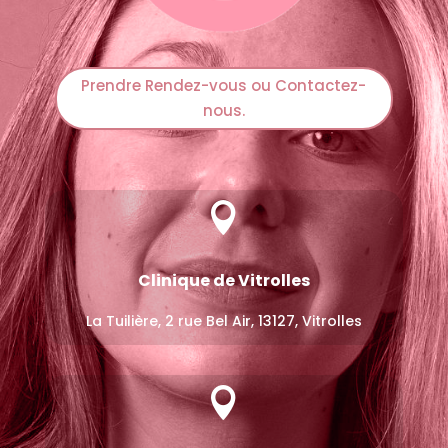
Prendre Rendez-vous ou Contactez-
nous.

Clinique de Vitrolles
La Tuilière, 2 rue Bel Air, 13127, Vitrolles
